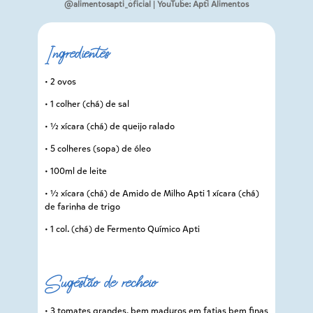
@alimentosapti_oficial | YouTube: Apti Alimentos
Ingredientes
• 2 ovos
• 1 colher (chá) de sal
• 1⁄2 xícara (chá) de queijo ralado
• 5 colheres (sopa) de óleo
• 100ml de leite
• 1⁄2 xícara (chá) de Amido de Milho Apti 1 xícara (chá)
de farinha de trigo
• 1 col. (chá) de Fermento Químico Apti
Sugestão de recheio
• 3 tomates grandes, bem maduros em fatias bem finas