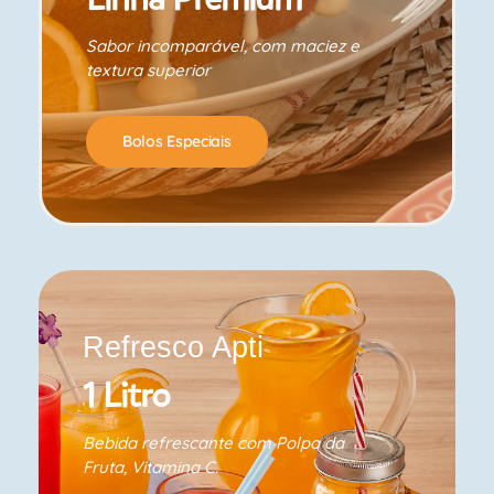
Sabor incomparável, com maciez e
textura superior
Bolos Especiais
Refresco Apti
1 Litro
Bebida refrescante com Polpa da
Fruta, Vitamina C.