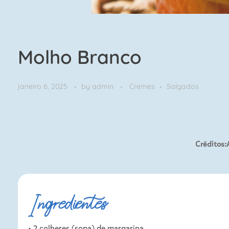
Molho Branco
janeiro 6, 2025
by
admin
Cremes
Salgados
Créditos
Ingredientes
• 2 colheres (sopa) de margarina