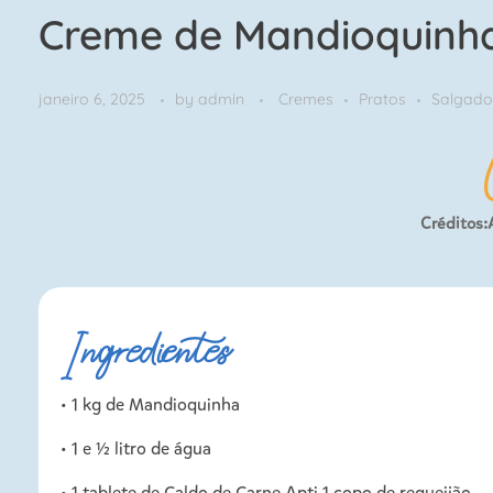
Creme de Mandioquinh
janeiro 6, 2025
by
admin
Cremes
Pratos
Salgado
Créditos
Ingredientes
• 1 kg de Mandioquinha
• 1 e 1⁄2 litro de água
• 1 tablete de Caldo de Carne Apti 1 copo de requeijão