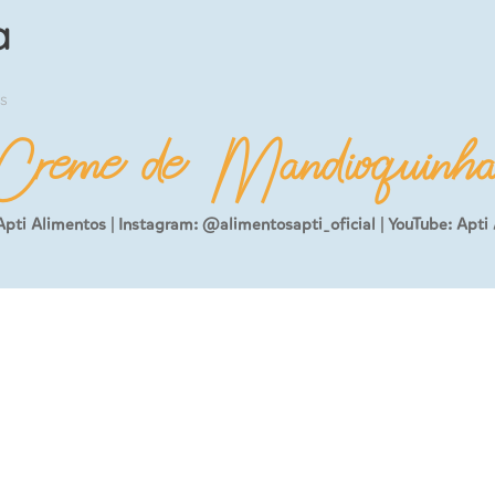
a
s
Creme de Mandioquinh
:Apti Alimentos | Instagram: @alimentosapti_oficial | YouTube: Apti